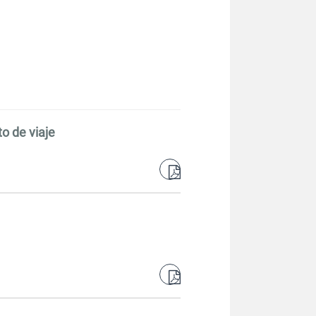
o de viaje
pdf
pdf