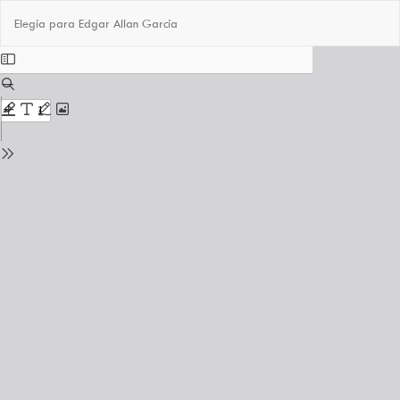
Volver
Des
De
Elegía para Edgar Allan García
a
PD
los
detalles
del
número