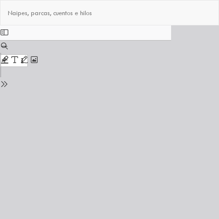
Volver
Des
De
Naipes, parcas, cuentos e hilos
a
PD
los
detalles
del
número