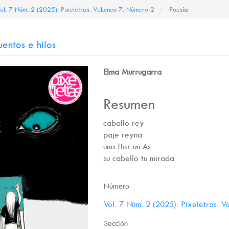
ol. 7 Núm. 2 (2025): Pixeletras. Volumen 7. Número 2
Poesía
entos e hilos
Contenido
Elma Murrugarra
principal
Resumen
del
artículo
caballo rey
paje reyna
una flor un As
su cabello tu mirada
Detalles
Número
del
Vol. 7 Núm. 2 (2025): Pixeletras. 
artículo
Sección