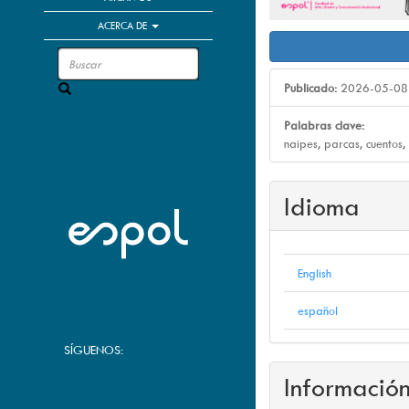
ACERCA DE
Publicado:
2026-05-08
Buscar
Palabras clave:
naipes, parcas, cuentos, 
Idioma
English
español
SÍGUENOS:
Informació