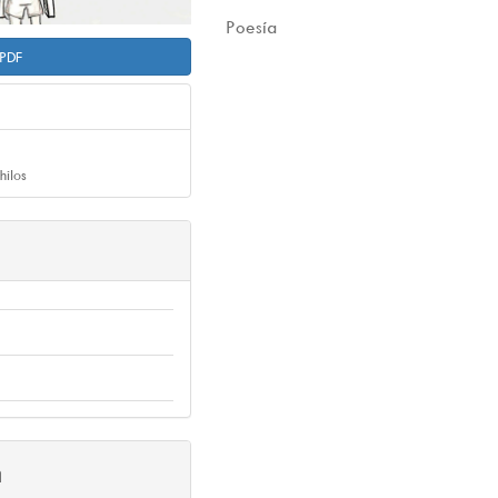
Poesía
PDF
hilos
n