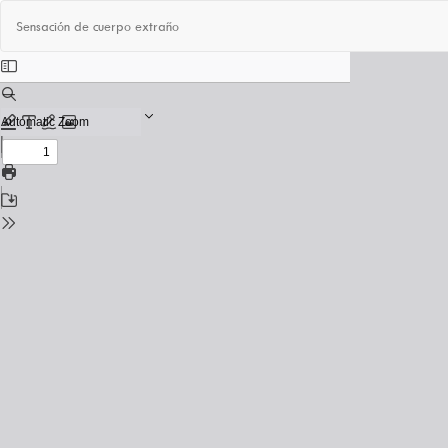
Volver
Sensación de cuerpo extraño
a
los
detalles
del
número