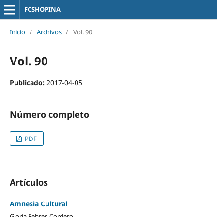
FCSHOPINA
Inicio
/
Archivos
/
Vol. 90
Vol. 90
Publicado:
2017-04-05
Número completo
PDF
Artículos
Amnesia Cultural
Gloria Febres-Cordero