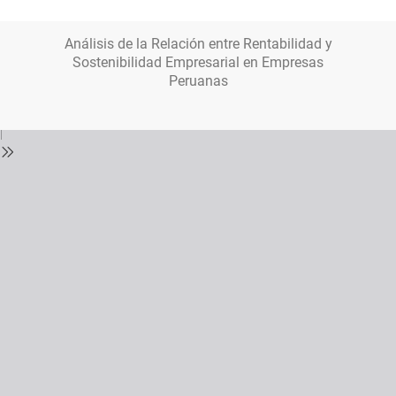
Volver
Análisis de la Relación entre Rentabilidad y
a
Sostenibilidad Empresarial en Empresas
los
Peruanas
detalles
del
número
Descargar
Descarga
PDF